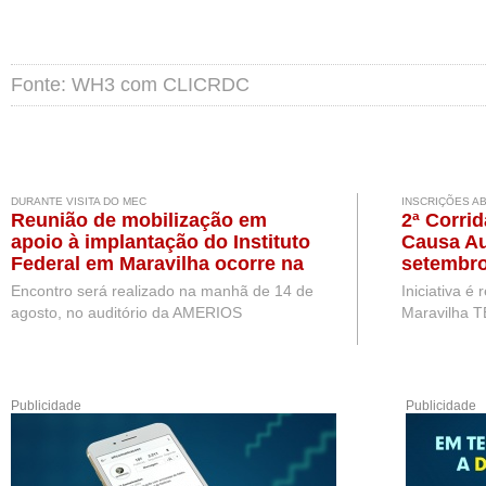
Fonte: WH3 com CLICRDC
DURANTE VISITA DO MEC
INSCRIÇÕES A
Reunião de mobilização em
2ª Corri
apoio à implantação do Instituto
Causa Au
Federal em Maravilha ocorre na
setembro
próxima semana, durante visita
Encontro será realizado na manhã de 14 de
Iniciativa é
de representantes do MEC
agosto, no auditório da AMERIOS
Maravilha T
Publicidade
Publicidade