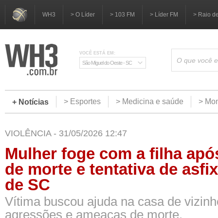
WH3
> O Líder
> 103 FM
> Líder FM
> Raio d
VOCÊ ESTÁ EM:
São Miguel do Oeste - SC
> Esportes
> Medicina e saúde
> Mom
+ Notícias
VIOLÊNCIA - 31/05/2026 12:47
Mulher foge com a filha ap
de morte e tentativa de asfi
de SC
Vítima buscou ajuda na casa de vizinh
agressões e ameaças de morte.