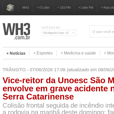
WH3
> O Líder
> 103 FM
> Líder FM
> Raio d
VOCÊ ESTÁ EM:
São Miguel do Oeste - SC
> Esportes
> Medicina e saúde
> Mom
+ Notícias
TRÂNSITO - 07/06/2026 17:08
(atualizado em 08/06/2
Vice-reitor da Unoesc São M
envolve em grave acidente 
Serra Catarinense
Colisão frontal seguida de incêndio int
a rodovia na manhã deste domingo; fa