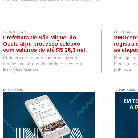
OPORTUNIDADE
EDUCAÇÃO
Prefeitura de São Miguel do
SMOeste 
Oeste abre processo seletivo
registra
com salários de até R$ 26,3 mil
as etapa
Fundame
Cadastro de reserva contempla quatro
Município am
funções nas áreas da saúde e transporte;
Finais, con
inscrições gratuita...
pública e ...
Publicidade
Publicidade