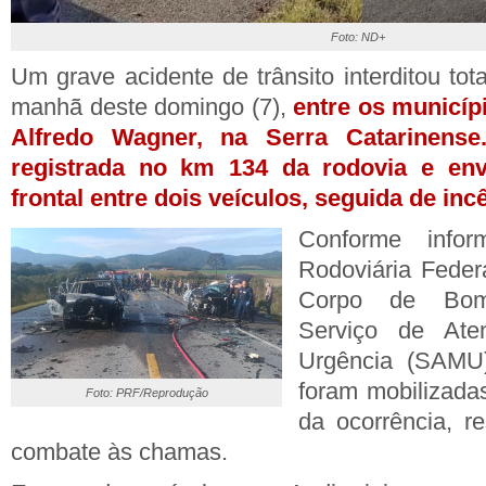
Foto: ND+
Um grave acidente de trânsito interditou to
manhã deste domingo (7),
entre os municíp
Alfredo Wagner, na Serra Catarinense
registrada no km 134 da rodovia e en
frontal entre dois veículos, seguida de in
Conforme infor
Rodoviária Feder
Corpo de Bomb
Serviço de Ate
Urgência (SAMU
foram mobilizada
Foto: PRF/Reprodução
da ocorrência, r
combate às chamas.