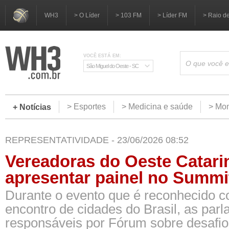
WH3
> O Líder
> 103 FM
> Líder FM
> Raio d
VOCÊ ESTÁ EM:
São Miguel do Oeste - SC
> Esportes
> Medicina e saúde
> Mom
+ Notícias
REPRESENTATIVIDADE - 23/06/2026 08:52
Vereadoras do Oeste Catari
apresentar painel no Summi
Durante o evento que é reconhecido 
encontro de cidades do Brasil, as par
responsáveis por Fórum sobre desafio