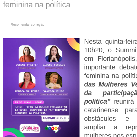
feminina na política
Recomendar correção
Nesta quinta-fei
10h20, o Summit
em Florianópoli
importante deba
feminina na polít
das Mulheres Ve
da participa
política”
reunirá 
catarinense par
obstáculos e 
ampliar a repr
mulheres nos esp