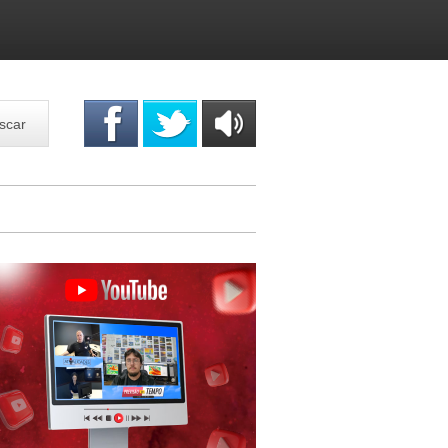
scar
OUÇA
ONLINE