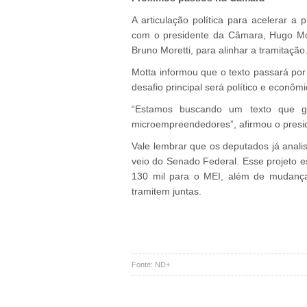
A articulação política para acelerar a
com o presidente da Câmara, Hugo Mot
Bruno Moretti, para alinhar a tramitação
Motta informou que o texto passará por
desafio principal será político e econômi
“Estamos buscando um texto que gar
microempreendedores”, afirmou o pres
Vale lembrar que os deputados já anal
veio do Senado Federal. Esse projeto e
130 mil para o MEI, além de mudanças
tramitem juntas.
Fonte: ND+