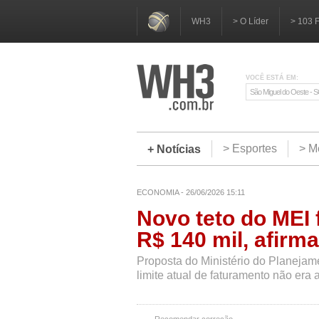
WH3
> O Líder
> 103 
VOCÊ ESTÁ EM:
São Miguel do Oeste - 
> Esportes
> M
+ Notícias
ECONOMIA - 26/06/2026 15:11
Novo teto do MEI f
R$ 140 mil, afirma
Proposta do Ministério do Planejame
limite atual de faturamento não era