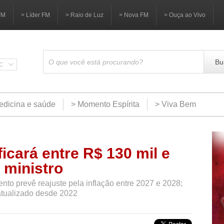
FM
> Líder FM
> Raio de Luz
> Nova FM
> Ouça ao Vivo
Bu
SC
edicina e saúde
> Momento Espírita
> Viva Bem
icará entre R$ 130 mil e
 ministro
nto prevê reajuste pela inflação entre 2027 e 2028;
 atualizado desde 2022