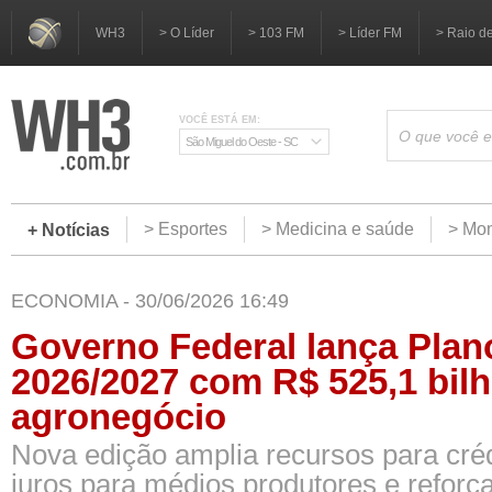
WH3
> O Líder
> 103 FM
> Líder FM
> Raio d
VOCÊ ESTÁ EM:
São Miguel do Oeste - SC
> Esportes
> Medicina e saúde
> Mom
+ Notícias
ECONOMIA - 30/06/2026 16:49
Governo Federal lança Plan
2026/2027 com R$ 525,1 bilh
agronegócio
Nova edição amplia recursos para crédi
juros para médios produtores e reforça