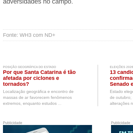
adversidades no campo.
Fonte: WH3 com ND+
POSIÇÃO GEOGRÁFICA DO ESTADO
ELEIÇÕES 202
Por que Santa Catarina é tão
13 candi
afetada por ciclones e
confirma
tornados?
Senado e
Localização geográfica e encontro de
Estado eleg
massas de ar favorecem fenômenos
de outubro;
extremos, enquanto estudos ...
alterações n
Publicidade
Publicidade