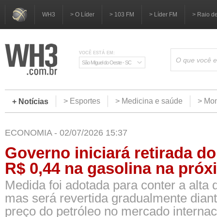
WH3
> O Líder
> 103 FM
> Líder FM
> Raio d
VOCÊ ESTÁ EM:
São Miguel do Oeste - SC
> Esportes
> Medicina e saúde
> Mom
+ Notícias
ECONOMIA - 02/07/2026 15:37
Governo iniciará retirada d
R$ 0,44 na gasolina na pró
Medida foi adotada para conter a alta 
mas será revertida gradualmente dian
preço do petróleo no mercado internac