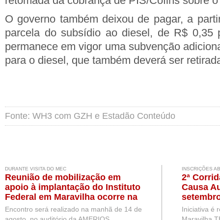
retomada da cobrança de PIS/Cofins sobre o
O governo também deixou de pagar, a partir 
parcela do subsídio ao diesel, de R$ 0,35 p
permanece em vigor uma subvenção adicional 
para o diesel, que também deverá ser retirad
Fonte: WH3 com GZH e Estadão Conteúdo
DURANTE VISITA DO MEC
INSCRIÇÕES A
Reunião de mobilização em
2ª Corri
apoio à implantação do Instituto
Causa Au
Federal em Maravilha ocorre na
setembro
próxima semana, durante visita
Encontro será realizado na manhã de 14 de
Iniciativa é
de representantes do MEC
agosto, no auditório da AMERIOS
Maravilha T