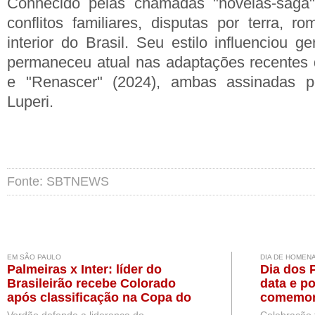
Conhecido pelas chamadas "novelas-saga",
conflitos familiares, disputas por terra, 
interior do Brasil. Seu estilo influenciou 
permaneceu atual nas adaptações recentes 
e "Renascer" (2024), ambas assinadas p
Luperi.
Fonte: SBTNEWS
EM SÃO PAULO
DIA DE HOMEN
Palmeiras x Inter: líder do
Dia dos 
Brasileirão recebe Colorado
data e po
após classificação na Copa do
comemor
Brasil