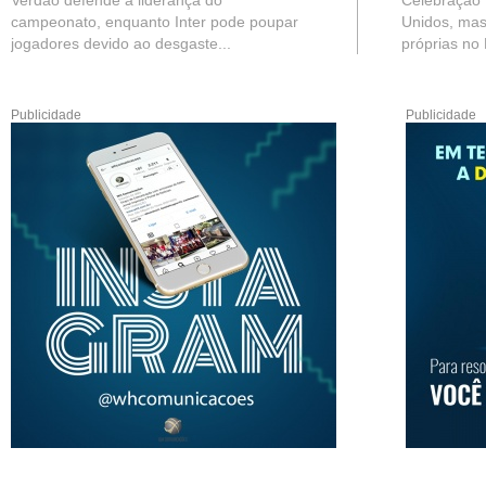
Verdão defende a liderança do
Celebração 
campeonato, enquanto Inter pode poupar
Unidos, mas
jogadores devido ao desgaste...
próprias no B
Publicidade
Publicidade