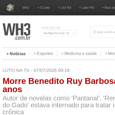
WH3
> O Líder
> 103 FM
> Líder FM
> Raio d
VOCÊ ESTÁ EM:
São Miguel do Oeste - SC
> Esportes
> Medicina e saúde
> Mom
+ Notícias
LUTO NA TV - 07/07/2026 09:18
Morre Benedito Ruy Barbosa
anos
Autor de novelas como 'Pantanal', 'Re
do Gado' estava internado para tratar i
crônica