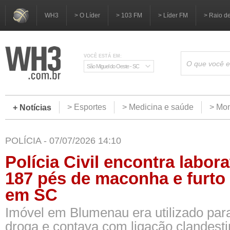
WH3
> O Líder
> 103 FM
> Líder FM
> Raio d
VOCÊ ESTÁ EM:
São Miguel do Oeste - SC
> Esportes
> Medicina e saúde
> Mom
+ Notícias
POLÍCIA - 07/07/2026 14:10
Polícia Civil encontra labor
187 pés de maconha e furto
em SC
Imóvel em Blumenau era utilizado para
droga e contava com ligação clandesti