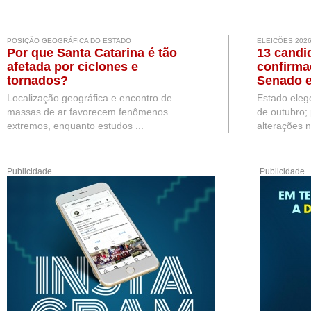
POSIÇÃO GEOGRÁFICA DO ESTADO
ELEIÇÕES 202
Por que Santa Catarina é tão
13 candi
afetada por ciclones e
confirma
tornados?
Senado e
Localização geográfica e encontro de
Estado eleg
massas de ar favorecem fenômenos
de outubro;
extremos, enquanto estudos ...
alterações n
Publicidade
Publicidade