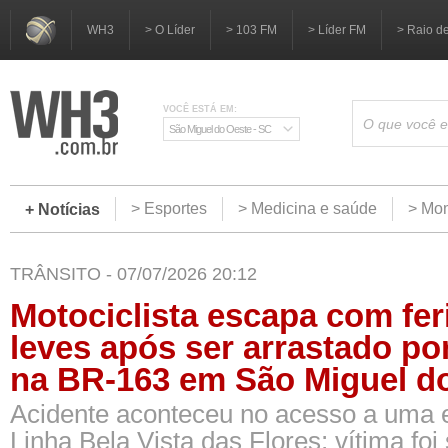
WH3
> O Líder
> 103 FM
> Líder FM
> Raio d
VOCÊ ESTÁ EM:
São Miguel do Oeste - SC
> Esportes
> Medicina e saúde
> Mom
+ Notícias
TRÂNSITO - 07/07/2026 20:12
Motociclista escapa com fe
leves após ser arrastado p
na BR-163 em São Miguel d
Acidente aconteceu no acesso a uma es
Linha Bela Vista das Flores; vítima foi