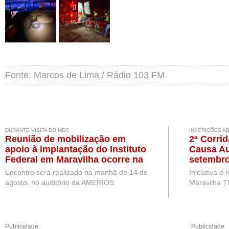
Fonte: Marcos de Lima / Rádio 103 FM
DURANTE VISITA DO MEC
INSCRIÇÕES A
Reunião de mobilização em
2ª Corri
apoio à implantação do Instituto
Causa Au
Federal em Maravilha ocorre na
setembro
próxima semana, durante visita
Encontro será realizado na manhã de 14 de
Iniciativa é
de representantes do MEC
agosto, no auditório da AMERIOS
Maravilha T
Publicidade
Publicidade