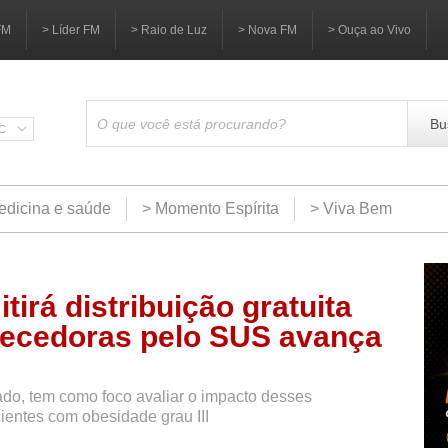
FM
> Líder FM
> Raio de Luz
> Nova FM
> Ouça ao Vivo
Bu
SC
edicina e saúde
> Momento Espírita
> Viva Bem
tirá distribuição gratuita
ecedoras pelo SUS avança
ado, tem como foco avaliar o impacto desses
entes com obesidade grau III