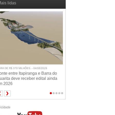
ais lidas
RA DE R$ 379 MILHÕES. - 04/08/2026
onte entre Itapiranga e Barra do
uarita deve receber edital ainda
m 2026
icidade