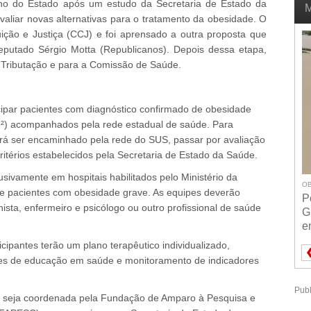
rno do Estado após um estudo da Secretaria de Estado da
M
liar novas alternativas para o tratamento da obesidade. O
ição e Justiça (CCJ) e foi aprensado a outra proposta que
eputado Sérgio Motta (Republicanos). Depois dessa etapa,
 Tributação e para a Comissão de Saúde.
cipar pacientes com diagnóstico confirmado de obesidade
g/m²) acompanhados pela rede estadual de saúde. Para
verá ser encaminhado pela rede do SUS, passar por avaliação
ritérios estabelecidos pela Secretaria de Estado da Saúde.
ivamente em hospitais habilitados pelo Ministério da
OB
e pacientes com obesidade grave. As equipes deverão
P
ista, enfermeiro e psicólogo ou outro profissional de saúde
G
e
ipantes terão um plano terapêutico individualizado,
es de educação em saúde e monitoramento de indicadores
Publ
a seja coordenada pela Fundação de Amparo à Pesquisa e