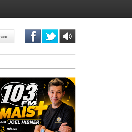
scar
OUÇA
ONLINE