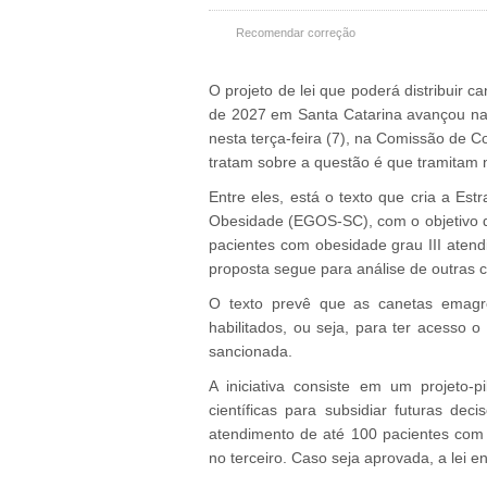
Recomendar correção
O projeto de lei que poderá distribuir c
de 2027 em Santa Catarina avançou na A
nesta terça-feira (7), na Comissão de Co
tratam sobre a questão é que tramitam n
Entre eles, está o texto que cria a Es
Obesidade (EGOS-SC), com o objetivo d
pacientes com obesidade grau III atend
proposta segue para análise de outras c
O texto prevê que as canetas emagre
habilitados, ou seja, para ter acesso o 
sancionada.
A iniciativa consiste em um projeto-pi
científicas para subsidiar futuras dec
atendimento de até 100 pacientes com 
no terceiro. Caso seja aprovada, a lei e