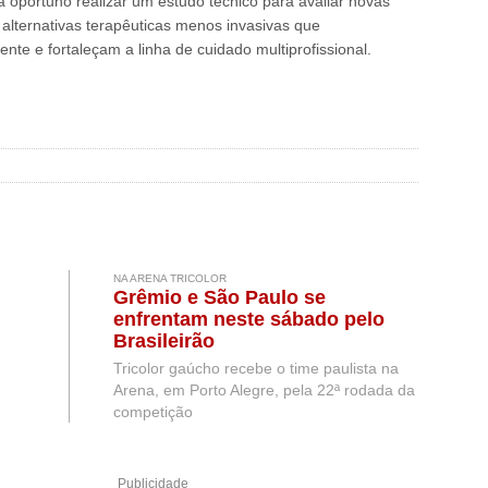
ia oportuno realizar um estudo técnico para avaliar novas
 alternativas terapêuticas menos invasivas que
ente e fortaleçam a linha de cuidado multiprofissional.
NA ARENA TRICOLOR
Grêmio e São Paulo se
enfrentam neste sábado pelo
Brasileirão
Tricolor gaúcho recebe o time paulista na
Arena, em Porto Alegre, pela 22ª rodada da
competição
Publicidade