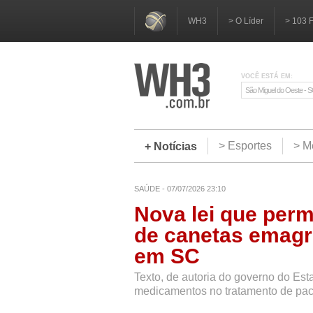
WH3
> O Líder
> 103 
VOCÊ ESTÁ EM:
São Miguel do Oeste - 
> Esportes
> M
+ Notícias
SAÚDE - 07/07/2026 23:10
Nova lei que permi
de canetas emagr
em SC
Texto, de autoria do governo do Est
medicamentos no tratamento de paci