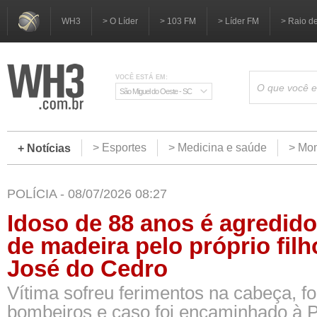
WH3
> O Líder
> 103 FM
> Líder FM
> Raio d
VOCÊ ESTÁ EM:
São Miguel do Oeste - SC
> Esportes
> Medicina e saúde
> Mom
+ Notícias
POLÍCIA - 08/07/2026 08:27
Idoso de 88 anos é agredid
de madeira pelo próprio fil
José do Cedro
Vítima sofreu ferimentos na cabeça, fo
bombeiros e caso foi encaminhado à Po