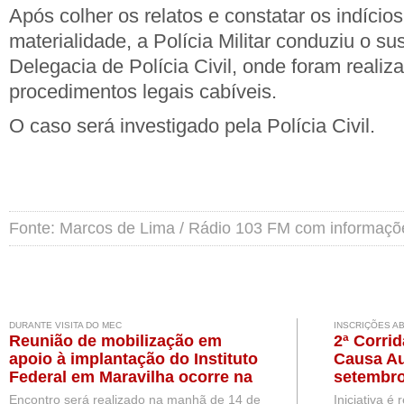
Após colher os relatos e constatar os indícios
materialidade, a Polícia Militar conduziu o su
Delegacia de Polícia Civil, onde foram realiz
procedimentos legais cabíveis.
O caso será investigado pela Polícia Civil.
Fonte: Marcos de Lima / Rádio 103 FM com informaç
DURANTE VISITA DO MEC
INSCRIÇÕES A
Reunião de mobilização em
2ª Corri
apoio à implantação do Instituto
Causa Au
Federal em Maravilha ocorre na
setembro
próxima semana, durante visita
Encontro será realizado na manhã de 14 de
Iniciativa é