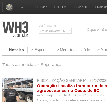
WH3
> O Líder
> 103 FM
> Líder FM
> Raio d
VOCÊ ESTÁ EM:
São Miguel do Oeste - SC
> Esportes
> Medicina e saúde
> Mom
+ Notícias
Todas as notícias
>
Segurança
FISCALIZAÇÃO SANITÁRIA - 29/07/202
Operação fiscaliza transporte de 
agropecuários no Oeste de SC
Ação conjunta da Polícia Civil, Caoagro e Ci
Carlos, com foco na defesa sanitária e no com
transporte de cargas do agronegócio.