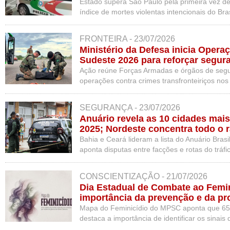
Estado supera São Paulo pela primeira vez d
índice de mortes violentas intencionais do Bra
de Segurança Pública.
FRONTEIRA - 23/07/2026
Ministério da Defesa inicia Opera
Sudeste 2026 para reforçar segura
Ação reúne Forças Armadas e órgãos de segu
operações contra crimes transfronteiriços nos
SEGURANÇA - 23/07/2026
Anuário revela as 10 cidades mais
2025; Nordeste concentra todo o 
Bahia e Ceará lideram a lista do Anuário Bras
aponta disputas entre facções e rotas do tráfi
violência.
CONSCIENTIZAÇÃO - 21/07/2026
Dia Estadual de Combate ao Femin
importância da prevenção e da p
SC
Mapa do Feminicídio do MPSC aponta que 65
destaca a importância de identificar os sinais 
termine em tragédia.