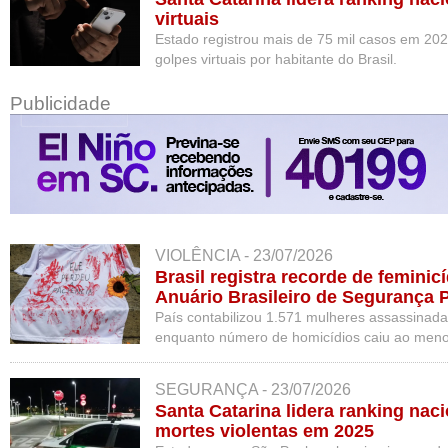
virtuais
Estado registrou mais de 75 mil casos em 202
golpes virtuais por habitante do Brasil.
Publicidade
VIOLÊNCIA - 23/07/2026
Brasil registra recorde de feminic
Anuário Brasileiro de Segurança 
País contabilizou 1.571 mulheres assassinada
enquanto número de homicídios caiu ao menor 
SEGURANÇA - 23/07/2026
Santa Catarina lidera ranking nac
mortes violentas em 2025