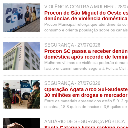
VIOLÊNCIA CONTRA A MULHER - 28/07
Procon de São Miguel do Oeste es
denúncias de violência doméstica
Procon Municipal reforça que atendimento con
consumo e orienta população sobre os canais 
SEGURANÇA - 27/07/2026
Procon SC passa a receber denúnc
doméstica após recorde de feminic
Mulheres vítimas de violência poderão denun
fará o encaminhamento seguro à Polícia Civil
SEGURANÇA - 27/07/2026
Operação Ágata Arco Sul-Sudeste
30 milhões em drogas e mercadori
Entre os materiais apreendidos estão 5.912 q
cocaína, 18,8 quilos de haxixe e 3,6 quilos de
ANUÁRIO DE SEGURANÇA PÚBLICA - 2
Santa Catarina lidera ranking naci