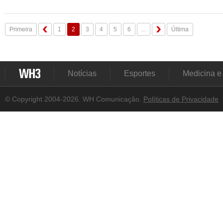
Primeira
1
2
3
4
5
6
...
Última
Notícias
Esportes
Medicina e
© Copyright 2004-2026. WH Comunicação.
Políticas de Privacidade