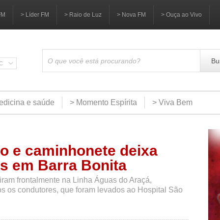
FM
> Líder FM
> Raio de Luz
> Nova FM
> Ouça ao Vivo
Bu
SC
edicina e saúde
> Momento Espírita
> Viva Bem
ro e caminhonete deixa
os em Barra Bonita
ram frontalmente na Linha Águas do Araçá,
s os condutores, que foram levados ao Hospital São