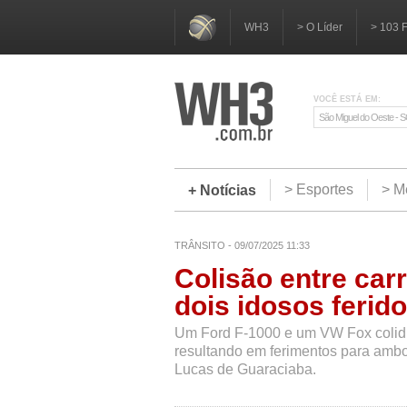
WH3
> O Líder
> 103 
VOCÊ ESTÁ EM:
São Miguel do Oeste - 
> Esportes
> M
+ Notícias
TRÂNSITO - 09/07/2025 11:33
Colisão entre car
dois idosos ferid
Um Ford F-1000 e um VW Fox colidi
resultando em ferimentos para ambo
Lucas de Guaraciaba.