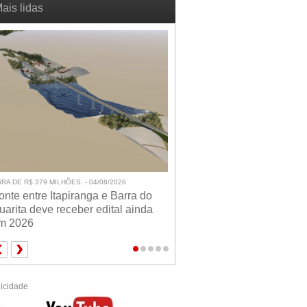
ais lidas
RA DE R$ 379 MILHÕES. - 04/08/2026
onte entre Itapiranga e Barra do
uarita deve receber edital ainda
m 2026
icidade