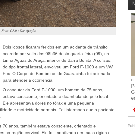
M
Foto: CBM / Divulgação
Dois idosos ficaram feridos em um acidente de trânsito
ocorrido por volta das 08h36 desta quarta-feira (09), na
Linha Águas do Araçá, interior de Barra Bonita. A colisão,
do tipo frontal lateral, envolveu um Ford F-1000 e um VW
Fox.
O Corpo de Bombeiros de Guaraciaba foi acionada
para atender a ocorrência.
OB
P
O condutor da Ford F-1000, um homem de 75 anos,
G
estava consciente, orientado e deambulando pelo local.
e
Ele apresentava dores no tórax e uma pequena
ilidade e motricidade normais. Foi informado que o paciente
.
70 anos, também estava consciente, orientado e
Publ
s na região cervical. Ele foi imobilizado em maca rígida e