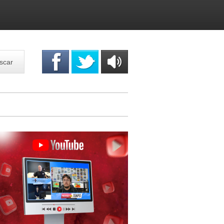
scar
OUÇA
ONLINE