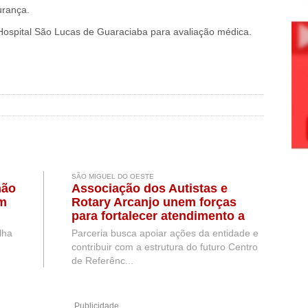
urança.
Hospital São Lucas de Guaraciaba para avaliação médica.
SÃO MIGUEL DO OESTE
hão
Associação dos Autistas e
em
Rotary Arcanjo unem forças
para fortalecer atendimento a
pessoas com TEA em São
lha
Parceria busca apoiar ações da entidade e
Miguel do Oeste
contribuir com a estrutura do futuro Centro
de Referênc...
Publicidade