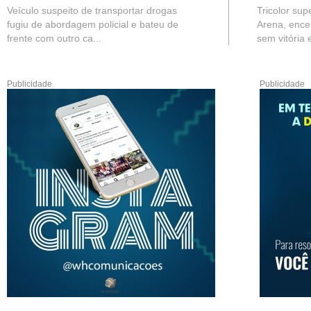
Veículo suspeito de transportar drogas
Tricolor sup
fugiu de abordagem policial e bateu de
Arena, ence
frente com outro ca...
sem vitória e
Publicidade
Publicidade