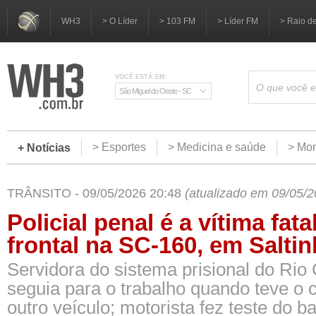
WH3
> O Líder
> 103 FM
> Líder FM
> Raio d
VOCÊ ESTÁ EM:
São Miguel do Oeste - SC
> Esportes
> Medicina e saúde
> Mom
+ Notícias
TRÂNSITO - 09/05/2026 20:48
(atualizado em 09/05/2
Policial penal é a vítima fata
frontal na SC-160, em Salti
Servidora do sistema prisional do Rio
seguia para o trabalho quando teve o c
outro veículo; motorista fez teste do b