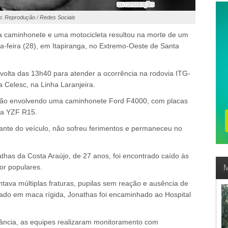
o: Reprodução / Redes Sociais
a caminhonete e uma motocicleta resultou na morte de um
-feira (28), em Itapiranga, no Extremo-Oeste de Santa
volta das 13h40 para atender a ocorrência na rodovia ITG-
 Celesc, na Linha Laranjeira.
lisão envolvendo uma caminhonete Ford F4000, com placas
ha YZF R15.
ante do veículo, não sofreu ferimentos e permaneceu no
athas da Costa Araújo, de 27 anos, foi encontrado caído às
r populares.
M
tava múltiplas fraturas, pupilas sem reação e ausência de
lizado em maca rígida, Jonathas foi encaminhado ao Hospital
ância, as equipes realizaram monitoramento com