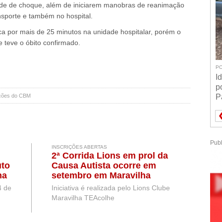
dade de choque, além de iniciarem manobras de reanimação
nsporte e também no hospital.
a por mais de 25 minutos na unidade hospitalar, porém o
e teve o óbito confirmado.
PO
I
p
ações do CBM
P
Publ
INSCRIÇÕES ABERTAS
2ª Corrida Lions em prol da
uto
Causa Autista ocorre em
na
setembro em Maravilha
ta
4 de
Iniciativa é realizada pelo Lions Clube
Maravilha TEAcolhe