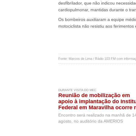
desfibrilador, que não indicou necessi
cardiopulmonar, mantidas durante o tra
Os bombeiros auxiliaram a equipe médic
motociclista não resistiu aos ferimentos 
Fonte: Marcos de Lima / Rádio 103 FM com inform
DURANTE VISITA DO MEC
Reunião de mobilização em
apoio à implantação do Instit
Federal em Maravilha ocorre 
próxima semana, durante visi
Encontro será realizado na manhã de 1
de representantes do MEC
agosto, no auditório da AMERIOS