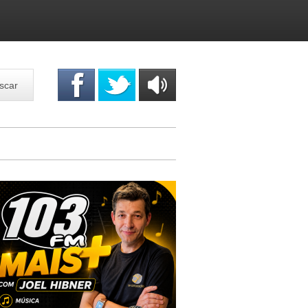
scar
OUÇA
ONLINE