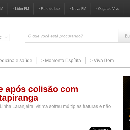
FM
> Líder FM
> Raio de Luz
> Nova FM
> Ouça ao Vivo
Bu
SC
edicina e saúde
> Momento Espírita
> Viva Bem
e após colisão com
tapiranga
nha Laranjeira; vítima sofreu múltiplas fraturas e não