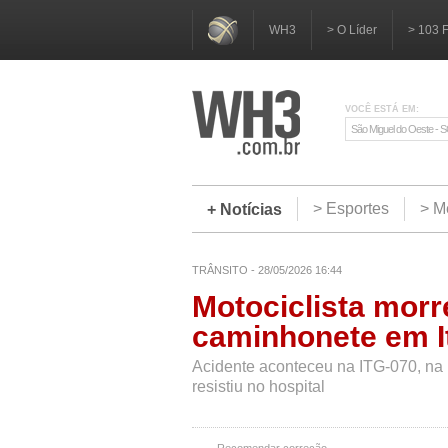
WH3
> O Líder
> 103 
VOCÊ ESTÁ EM:
São Miguel do Oeste - 
> Esportes
> M
+ Notícias
TRÂNSITO - 28/05/2026 16:44
Motociclista morr
caminhonete em I
Acidente aconteceu na ITG-070, na Li
resistiu no hospital