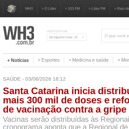
WH3
> O Líder
> 103 FM
> Líder FM
> Raio d
VOCÊ ESTÁ EM:
São Miguel do Oeste - SC
> Esportes
> Medicina e saúde
> Mom
+ Notícias
SAÚDE - 03/06/2026 18:12
Santa Catarina inicia distri
mais 300 mil de doses e ref
de vacinação contra a gripe
Vacinas serão distribuídas às Regiona
cronograma aponta que a Regional de