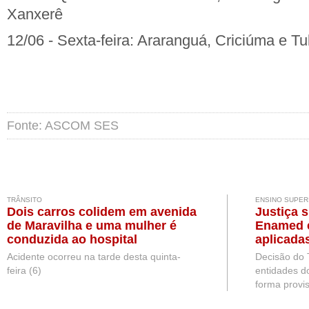
Xanxerê
12/06 - Sexta-feira: Araranguá, Criciúma e T
Fonte: ASCOM SES
TRÂNSITO
ENSINO SUPER
Dois carros colidem em avenida
Justiça 
de Maravilha e uma mulher é
Enamed e
conduzida ao hospital
aplicada
Medicina
Acidente ocorreu na tarde desta quinta-
Decisão do 
feira (6)
entidades d
forma provis