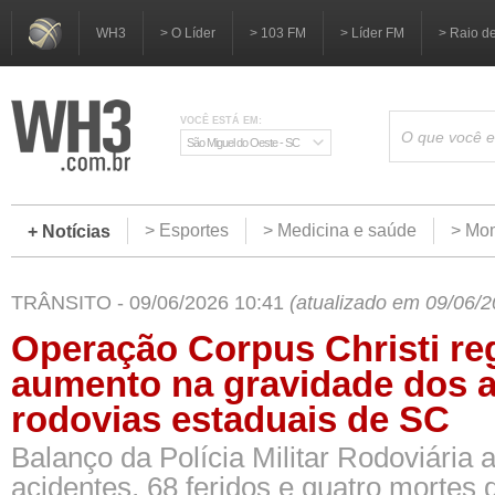
WH3
> O Líder
> 103 FM
> Líder FM
> Raio d
VOCÊ ESTÁ EM:
São Miguel do Oeste - SC
> Esportes
> Medicina e saúde
> Mom
+ Notícias
TRÂNSITO - 09/06/2026 10:41
(atualizado em 09/06/2
Operação Corpus Christi reg
aumento na gravidade dos a
rodovias estaduais de SC
Balanço da Polícia Militar Rodoviária 
acidentes, 68 feridos e quatro mortes 