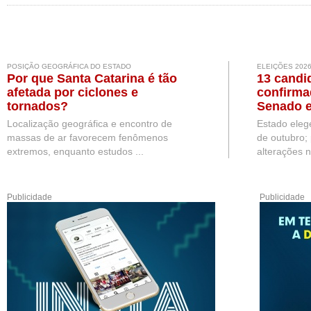
POSIÇÃO GEOGRÁFICA DO ESTADO
ELEIÇÕES 202
Por que Santa Catarina é tão
13 candi
afetada por ciclones e
confirma
tornados?
Senado e
Localização geográfica e encontro de
Estado eleg
massas de ar favorecem fenômenos
de outubro;
extremos, enquanto estudos ...
alterações n
Publicidade
Publicidade