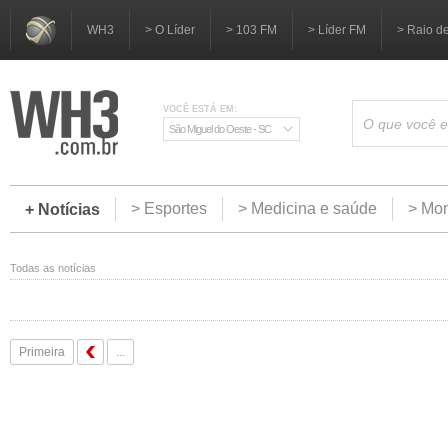
WH3
> O Líder
> 103 FM
> Líder FM
> Raio d
VOCÊ ESTÁ EM:
São Miguel do Oeste - SC
> Esportes
> Medicina e saúde
> Mom
+ Notícias
Todas as notícias
Primeira
...