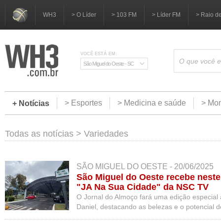
WH3
> O Líder
> 103 FM
> Líder FM
> Raio d
VOCÊ ESTÁ EM:
São Miguel do Oeste - SC
> Esportes
> Medicina e saúde
> Mom
+ Notícias
Todas as notícias
>
Variedades
SÃO MIGUEL DO OESTE - 20/06/2025
São Miguel do Oeste recebe neste 
"JA Na Sua Cidade" da NSC TV
O Jornal do Almoço fará uma edição especial 
Daniel, destacando as belezas e o potencial d