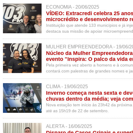
ECONOMIA - 20/06/2025
VÍDEO: Extracredi celebra 25 ano
microcrédito e desenvolvimento r
Instituição que atende 133 municípios e já inj
destaca sua missão de apoiar microempreend
MULHER EMPREENDEDORA - 19/06/2
Núcleo da Mulher Empreendedor
evento "Inspira: O palco da vida
Pela primeira vez aberto a homens e à comun
contará com palestras de grandes nomes e jant
CLIMA - 19/06/2025
Inverno começa nesta sexta e dev
chuvas dentro da média; veja com
Nova estação tem início às 23h42 da próxima 
até as 15h19 de 22 de setembro.
ALERTA - 16/06/2025
Disparo de Casos Gripais e super