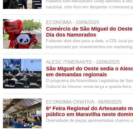
Palestra com Alessandro Griep abordou a sit
nacional, com foco em despertar o interesse 
transportes.
ECONOMIA - 10/06/2025
Comércio de São Miguel do Oeste 
Dia dos Namorados
Faltando dois dias para a data, a CDL local p
impulsionado por investimentos em marketing
chegada do frio.
ALESC ITINERANTE - 10/06/2025
São Miguel do Oeste sedia o Alesc
em demandas regionais
O programa da Assembleia Legislativa de San
Cultural da Unoesc nesta terça e quarta-feir
comunidade.
ECONOMIA CRIATIVA - 08/06/2025
6ª Feira Regional do Artesanato 
público em Maravilha neste domin
Diversidade de peças apresentadas chamou 