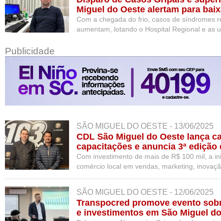
Miguel do Oeste alertam para baix
gripe
Com a chegada do frio, casos de síndromes r
aumentam, lotando o Hospital Regional e as u
Epidemiológica reforça a necessidade de imu
atendimento médico.
Publicidade
SÃO MIGUEL DO OESTE - 13/06/2025
CDL São Miguel do Oeste lança ca
capacitações e anuncia 3ª edição
Com investimento de mais de R$ 100 mil, a inici
comércio local em vendas, marketing, inovação
grandes nomes para o maior evento de palest
SÃO MIGUEL DO OESTE - 12/06/2025
Transpocred promove evento sob
e investimentos em São Miguel d