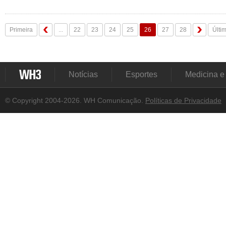
Primeira
...
22
23
24
25
26
27
28
Últi
Notícias
Esportes
Medicina e
© Copyright 2004-2026. WH Comunicação.
Políticas de Privacidade