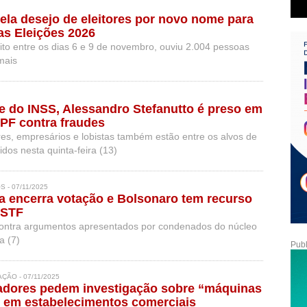
ela desejo de eleitores por novo nome para
as Eleições 2026
ito entre os dias 6 e 9 de novembro, ouviu 2.004 pessoas
mais
e do INSS, Alessandro Stefanutto é preso em
PF contra fraudes
ores, empresários e lobistas também estão entre os alvos de
os nesta quinta-feira (13)
 - 07/11/2025
 encerra votação e Bolsonaro tem recurso
 STF
contra argumentos apresentados por condenados do núcleo
a (7)
Publ
ÇÃO - 07/11/2025
adores pedem investigação sobre “máquinas
 em estabelecimentos comerciais