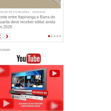
RA DE R$ 379 MILHÕES. - 04/08/2026
onte entre Itapiranga e Barra do
uarita deve receber edital ainda
m 2026
icidade