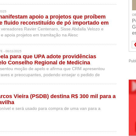
2025
OB
anifestam apoio a projetos que proíbem
P
te fluido reconstituído de pó importado em
G
 vereadores Ravier Centenaro, Sisse Abdalla Velozo e
e
 e apoia projetos em tramitação na Alesc
 - 06/11/2025
ela para que UPA adote providências
Publ
elo Conselho Regional de Medicina
esentou moção de apelo e afirma que CRM apresentou
aves e preocupantes, podendo ensejar o pedido de
PA”
5
cos Vieira (PSDB) destina R$ 300 mil para a
avilha
sponível e será usado para compra de uma van para a