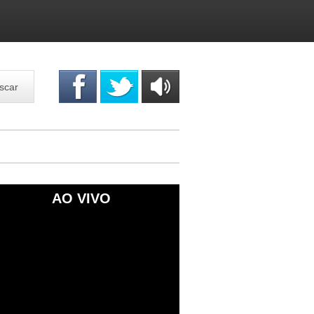
scar
OUÇA
ONLINE
AO VIVO