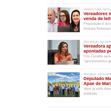
AGRICULTURA - 06/11/
Vereadores m
venda de lei
SC
Proposição é dos
Andréia Rebelato
SÃO MIGUEL DO OESTE
Vereadora ap
apontadas p
Cris Zanatta apr
“apontamentos gr
fechamento da U
RECURSO - 03/11/202
Deputado Mar
Apae de Mar
Valor já está di
entidade