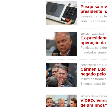
POLÍTICA - 13/11/2025
Pesquisa rev
presidente n
Levantamento, fe
com 16 anos ou 
BRASIL - 13/11/2025
Ex-president
operação da 
Políticos, servid
mandados cumprid
CONDENADO A 27 ANOS
Cármen Lúcia
negado pelo
Ministros foram 
1 nesta sexta-feir
PEDIDO DE INVESTIGA
VÍDEO: Vere
de ursinhos”