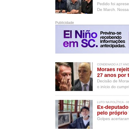
Pedido foi apres
De March. Nossa
Publicidade
CONDENADO A 27 ANOS
Moraes rejei
27 anos por 
Decisão de Morae
o início do cump
LUTO NA POLÍTICA - 0
Ex-deputado 
pelo próprio 
Golpes acertaram