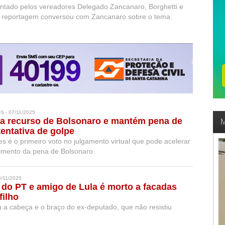
entado pelos vereadores Delegado Zancanaro, Borghetti e
 reportagem conversou com Zancanaro sobre o tema.
 - 07/11/2025
ta recurso de Bolsonaro e mantém pena de
M
tentativa de golpe
s é o primeiro voto no julgamento virtual que pode acelerar
rimento da pena de Bolsonaro
6/11/2025
do PT e amigo de Lula é morto a facadas
filho
 a cabeça e o braço do ex-deputado, que não resistiu