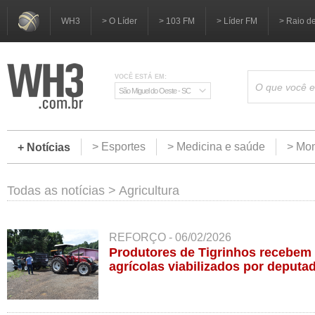
WH3
> O Líder
> 103 FM
> Líder FM
> Raio d
VOCÊ ESTÁ EM:
São Miguel do Oeste - SC
> Esportes
> Medicina e saúde
> Mom
+ Notícias
Todas as notícias
>
Agricultura
REFORÇO - 06/02/2026
Produtores de Tigrinhos recebe
agrícolas viabilizados por deputa