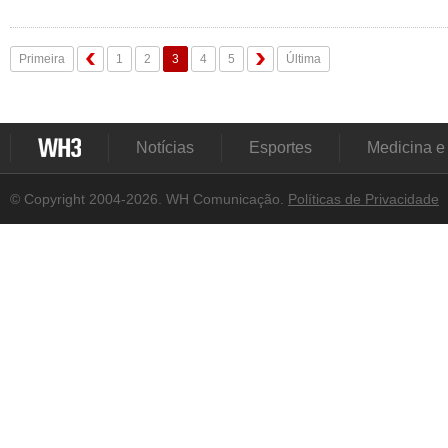
Primeira
1
2
3
4
5
Última
Notícias
Esportes
Medicina e
© Copyright 2004-2026. WH Comunicação.
Políticas de Privacidade