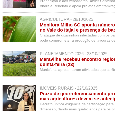
SC
Proposição é dos vereadores Ravier Centenaro
Andréia Rebelato e apoia projetos em tramita
AGRICULTURA - 28/10/2025
Monitora Milho SC aponta número 
no Vale do Itajaí e presença de ba
Oeste
O ataque de cigarrinhas infectadas com os 
pode comprometer a produção de lavouras de
PLANEJAMENTO 2026 - 23/10/2025
Maravilha recebeu encontro regio
quinta-feira (23)
Municípios apresentaram atividades que serã
IMÓVEIS RURAIS - 22/10/2025
Prazo de georreferenciamento pror
mas agricultores devem se anteci
Decreto unifica exigência de certificação para
dimensão, dando mais quatro anos para os pr
casos de transferência.