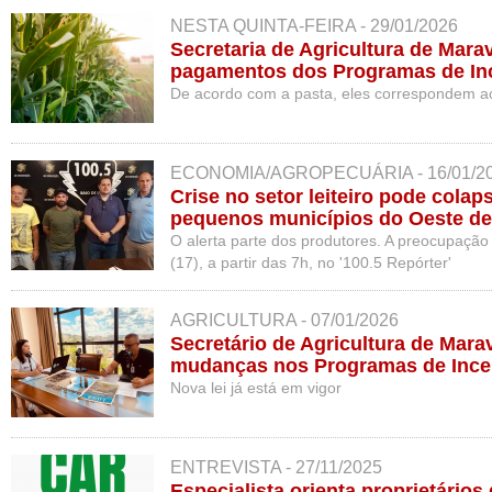
NESTA QUINTA-FEIRA - 29/01/2026
Secretaria de Agricultura de Marav
pagamentos dos Programas de Inc
De acordo com a pasta, eles correspondem a
ECONOMIA/AGROPECUÁRIA - 16/01/2
Crise no setor leiteiro pode cola
pequenos municípios do Oeste d
O alerta parte dos produtores. A preocupação
(17), a partir das 7h, no '100.5 Repórter'
AGRICULTURA - 07/01/2026
Secretário de Agricultura de Marav
mudanças nos Programas de Incen
Município
Nova lei já está em vigor
ENTREVISTA - 27/11/2025
Especialista orienta proprietários